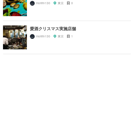
moririn130
東京
0
愛酒クリスマス実施店舗
moririn130
東京
1