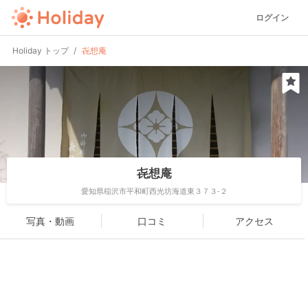
ログイン
Holiday トップ
㐂想庵
㐂想庵
愛知県稲沢市平和町西光坊海道東３７３-２
写真・動画
口コミ
アクセス