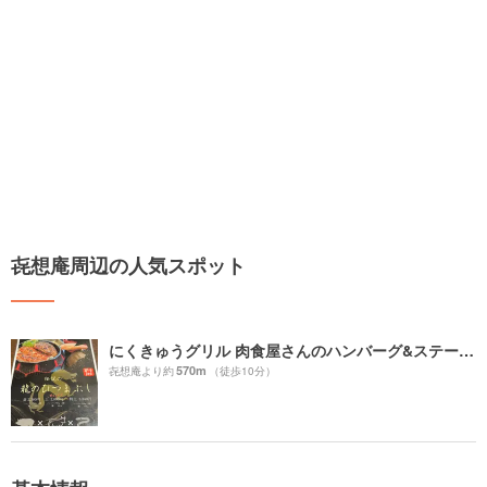
㐂想庵周辺の人気スポット
にくきゅうグリル 肉食屋さんのハンバーグ&ステーキ 稲沢平和店
570m
㐂想庵より約
（徒歩10分）