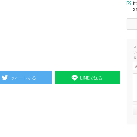
h
3
ス
い
る
ツイートする
LINEで送る