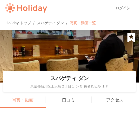
ログイン
Holiday トップ
スパゲティ ダン
写真・動画一覧
スパゲティ ダン
東京都品川区上大崎２丁目１５-５ 長者丸ビル １Ｆ
写真・動画
口コミ
アクセス