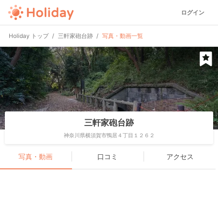
ログイン
Holiday トップ
三軒家砲台跡
写真・動画一覧
三軒家砲台跡
神奈川県横須賀市鴨居４丁目１２６２
写真・動画
口コミ
アクセス