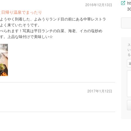
h
2016年12月13日
3
と日帰り温泉でまったり
ようやく到着した、よみうりランド目の前にある中華レストラ
よく来ていたそうです。
が食べられます！写真は平日ランチの白菜、海老、イカの塩炒め
きます。上品な味付けで美味しい☆
ス
い
る
2017年1月12日