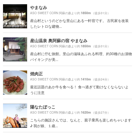
やまなみ
1850m
ASO SWEET CORN 阿蘇の森より約
（徒歩31分）
産山村というのどかな里山にある一軒宿です。 古民家を改装
したレトロな建物...
産山温泉 奥阿蘇の宿 やまなみ
1850m
ASO SWEET CORN 阿蘇の森より約
（徒歩31分）
産山村に佇む旅館。里山の滋味あふれる料理、約30種のお漬物
バイキングが美...
焼肉正
1410m
ASO SWEET CORN 阿蘇の森より約
（徒歩24分）
最近話題のあか牛を食べる！ 食べ過ぎて動けなくならないよ
うに注意
陽なたぼっこ
1620m
ASO SWEET CORN 阿蘇の森より約
（徒歩27分）
こちらの施設さんでは、なんと、親子乗馬も楽しめちゃいます
♪ 我が娘、１歳...