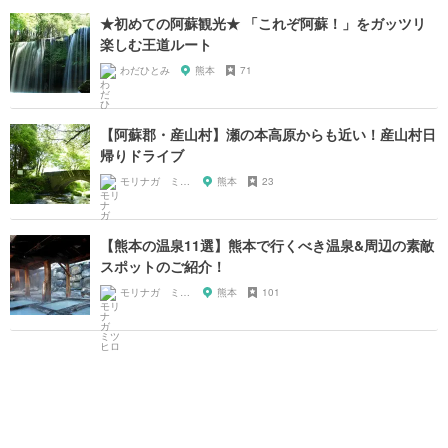
★初めての阿蘇観光★ 「これぞ阿蘇！」をガッツリ
楽しむ王道ルート
わだひとみ
熊本
71
【阿蘇郡・産山村】瀬の本高原からも近い！産山村日
帰りドライブ
モリナガ ミツヒロ
熊本
23
【熊本の温泉11選】熊本で行くべき温泉&周辺の素敵
スポットのご紹介！
モリナガ ミツヒロ
熊本
101