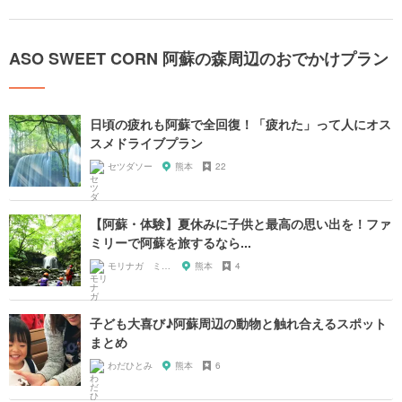
ASO SWEET CORN 阿蘇の森周辺のおでかけプラン
日頃の疲れも阿蘇で全回復！「疲れた」って人にオス
スメドライブプラン
セツダソー
熊本
22
【阿蘇・体験】夏休みに子供と最高の思い出を！ファ
ミリーで阿蘇を旅するなら...
モリナガ ミツヒロ
熊本
4
子ども大喜び♪阿蘇周辺の動物と触れ合えるスポット
まとめ
わだひとみ
熊本
6