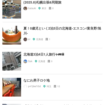
(2025.8)札幌出張&同期旅
hatsuki
東京
0
夏！0歳児といく2泊3日の北海道-エスコン/富良野/旭
川-
er
北海道
1
北海道3泊4日1人旅行✈️🚌🚆
Sak
北海道
0
なにわ男子ロケ地
p47j9w7r5d
埼玉
12