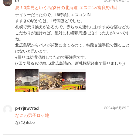
er
夏！0歳児といく2泊3日の北海道-エスコン/富良野/旭川-
ナイターだったので、16時頃にエスコンIN
すすきの駅からは、1時間ほどでした。
札幌で乗り換えがあるので、赤ちゃん連れにおすすめな宿などの
こだわりが無ければ、絶対に札幌駅周辺に泊まった方がいいです
ね。
北広島駅からバスが頻繁に出てるので、特段交通手段で困ること
はないと思います。
※帰りは結構混雑してたので要注意です。
(7回で帰るも混雑…(北広島諦め、新札幌駅経由で帰りました))
p47j9w7r5d
2024年6月29日
なにわ男子ロケ地
なにわtube