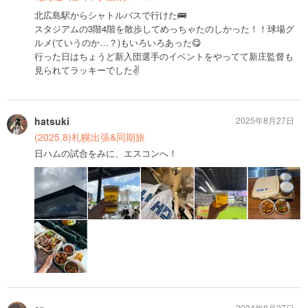
北広島駅からシャトルバスで行けた🚌
スタジアムの3階4階を散歩してめっちゃたのしかった！！球場グ
ルメ(ていうのか…？)もいろいろあった😋
行った日はちょうど新入団選手のイベントをやってて新庄監督も
見られてラッキーでした✌️
hatsuki
2025年8月27日
(2025.8)札幌出張&同期旅
日ハムの試合をみに、エスコンへ！
2024年8月27日