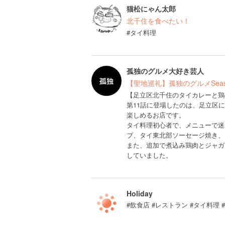
猫松にゃん太郎
北千住を食べたい！
#タイ料理
孤独のグルメ大好き芸人
【聖地巡礼】孤独のグルメSea
【足立区北千住のタイカレーと鶏
第11話に登場したのは、足立区
楽しめるお店です。
タイ料理初心者で、メニューで迷
ブ、タイ東北部ソーセージ焼き、
また、追加で煮込み鶏肉とジャガ
していました。
Holiday
#飲食店 #レストラン #タイ料理 