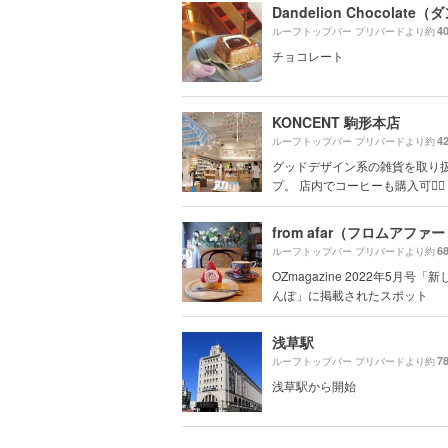
4
ルーフトップバー プリバードより約
チョコレート
KONCENT 駒形本店
4
ルーフトップバー プリバードより約
グッドデザイン系の雑貨を取り
プ。 店内でコーヒーも購入可🙆‍♀️
from afar（フロムアファー
6
ルーフトップバー プリバードより約
OZmagazine 2022年5月号「
んぽ」に掲載されたスポット
浅草駅
7
ルーフトップバー プリバードより約
浅草駅から開始