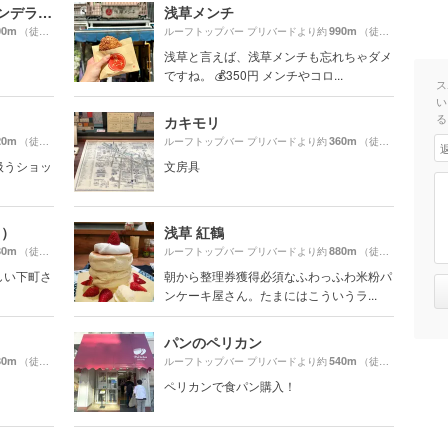
Dandelion Chocolate（ダンデライオンチョコレート）
浅草メンチ
00m
990m
（徒歩7分）
ルーフトップバー プリバードより約
（徒歩17分）
浅草と言えば、浅草メンチも忘れちゃダメ
ですね。 💰350円 メンチやコロ...
ス
い
る
カキモリ
20m
360m
（徒歩8分）
ルーフトップバー プリバードより約
（徒歩7分）
扱うショッ
文房具
 ）
浅草 紅鶴
80m
880m
（徒歩12分）
ルーフトップバー プリバードより約
（徒歩15分）
新しい下町さ
朝から整理券獲得必須なふわっふわ米粉パ
ンケーキ屋さん。たまにはこういうラ...
パンのペリカン
80m
540m
（徒歩14分）
ルーフトップバー プリバードより約
（徒歩9分）
ペリカンで食パン購入！