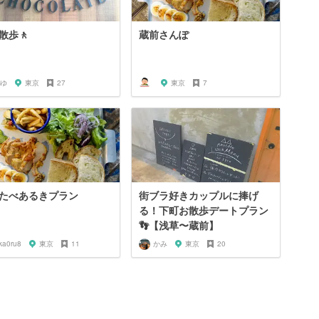
散歩🚶
蔵前さんぽ
ゆ
東京
27
東京
7
たべあるきプラン
街ブラ好きカップルに捧げ
る！下町お散歩デートプラン
👣【浅草〜蔵前】
ka0ru8
東京
11
かみ
東京
20