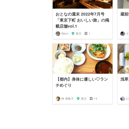
おとなの週末 2022年7月号
蔵前
「東京下町 おいしい旅」の掲
載店舗vol.1
Ikkun
東京
1
さ
【都内】身体に優しい♡ラン
浅草
チめぐり
林 美帆子
東京
14
s.