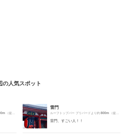
辺の人気スポット
雷門
90m
800m
（徒歩15分）
ルーフトップバー プリバードより約
（徒歩14分）
雷門、すごい人！！