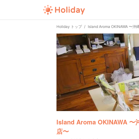
Holiday トップ
Island Aroma OKINAW
Island Aroma OKINA
店〜