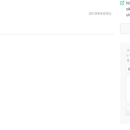
ht
o
2019年8月9日
u
ス
い
る