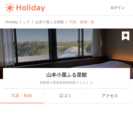
ログイン
Holiday トップ
山本小屋ふる里館
写真・動画一覧
山本小屋ふる里館
長野県小県郡長和町和田５１０１-１
写真・動画
口コミ
アクセス