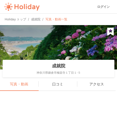
ログイン
Holiday トップ
成就院
写真・動画一覧
成就院
神奈川県鎌倉市極楽寺１丁目１-５
写真・動画
口コミ
アクセス