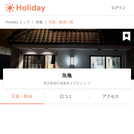
ログイン
Holiday トップ
魚亀
写真・動画一覧
魚亀
東京都港区東麻布２丁目１２-３
写真・動画
口コミ
アクセス