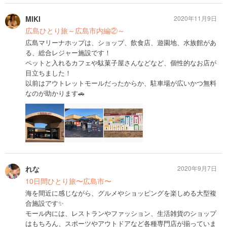
MIKI
2020年11月9日
広島ひとり旅～広島市内編②～
広島マリーナホップは、ショップ、飲食店、遊園地、水族館があ
る、総合レジャー施設です！
ペットと入れるカフェや駄菓子屋さんなどなど、個性的なお店が
目立ちました！
以前はアウトレットモールだったからか、駐車場が広いかつ無料
なのが助かります🚗
れな
2020年9月7日
10日間ひとり旅〜広島市〜
海を間近に感じながら、グルメやショッピングを楽しめる大型複
合施設です✨
モール内には、レストランやファッション、生活雑貨のショップ
はもちろん、スポーツやアウトドアなど各種専門店が揃っていま