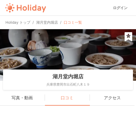
ログイン
Holiday トップ
湖月堂内堀店
口コミ一覧
湖月堂内堀店
兵庫県豊岡市出石町八木１９
写真・動画
口コミ
アクセス