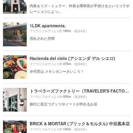
内装をリズ・ミュラー、外装を隈研吾が手掛けるというコラボ
レーションによっ...
1LDK apartments.
180m
フツウニフルウツより約
（徒歩4分）
洗礼された空間
Hacienda del cielo (アシエンダ デル シエロ)
470m
フツウニフルウツより約
（徒歩8分）
＠代官山 メキシカン〜さいこう！
トラベラーズファクトリー（TRAVELER'S FACTORY）
450m
フツウニフルウツより約
（徒歩8分）
旅行に役立つグッツやノートが作れるお店
BRICK & MORTAR (ブリック＆モルタル) 中目黒本店
150m
フツウニフルウツより約
（徒歩3分）