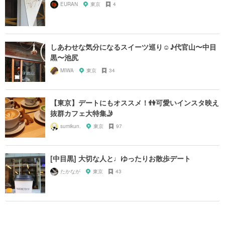
EURAN
東京
4
しあわせな気分になるスイーツ巡り☺︎♪代官山〜中目
黒〜池尻
MIWA
東京
34
【東京】デートにもオススメ！👫可愛いインスタ映え
抜群カフェ大特集🤳
sumikun.
東京
97
[中目黒] 大切な人と♩ゆったりお散歩デート
たかなが
東京
43