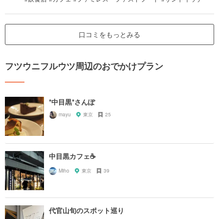
口コミをもっとみる
フツウニフルウツ周辺のおでかけプラン
*中目黒*さんぽ
mayu
東京
25
中目黒カフェ☕️
Miho
東京
39
代官山旬のスポット巡り