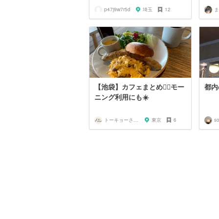
p47j9w7r5d
埼玉
12
ま
【池袋】カフェまとめ🚶‍♀️モー
都内
ニング利用にも☀️
トーキョーさんぽ
東京
6
so