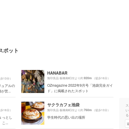
スポット
HANABAR
920m
無印良品 板橋南町22より約
（徒歩16分）
歩13分）
OZmagazine 2022年9月号「池袋完全ガイ
ジュアルの
ド」に掲載されたスポット
営...
サクラカフェ池袋
ス
760m
い
歩16分）
無印良品 板橋南町22より約
（徒歩13分）
る
ょっとし
学生時代の思い出の場所
...