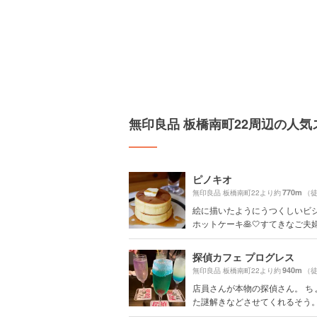
無印良品 板橋南町22周辺の人気
ピノキオ
770m
無印良品 板橋南町22より約
（徒
絵に描いたようにうつくしいビ
ホットケーキ🥞🤍すてきなご夫婦が
探偵カフェ プログレス
940m
無印良品 板橋南町22より約
（徒
店員さんが本物の探偵さん。 ち
た謎解きなどさせてくれるそう。 こ