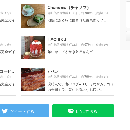
Chanoma（チャノマ）
700m
歩15分）
無印良品 板橋南町22より約
（徒歩12分）
池袋完全ガイ
池袋にある緑に囲まれた古民家カフェ
HACHIKU
870m
歩17分）
無印良品 板橋南町22より約
（徒歩15分）
池袋完全ガイ
年中やってるかき氷屋さん🍧
ぼうず'n coffee（ぼうずン コーヒー）
かぶと
760m
歩11分）
無印良品 板橋南町22より約
（徒歩13分）
池袋完全ガイ
現時点で、食べログ4.39、うなぎカテゴリ
の全国１位。昔から有名なお店で...
ツイートする
LINEで送る