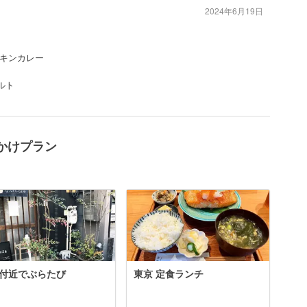
2024年6月19日
キンカレー
ルト
かけプラン
付近でぶらたび
東京 定食ランチ