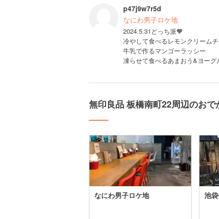
p47j9w7r5d
なにわ男子ロケ地
2024.5.31どっち派🧡
冷やして食べるレモンクリームチ
牛乳で作るマンゴーラッシー
凍らせて食べるあまおう&ヨーグ
無印良品 板橋南町22周辺のおで
なにわ男子ロケ地
池袋