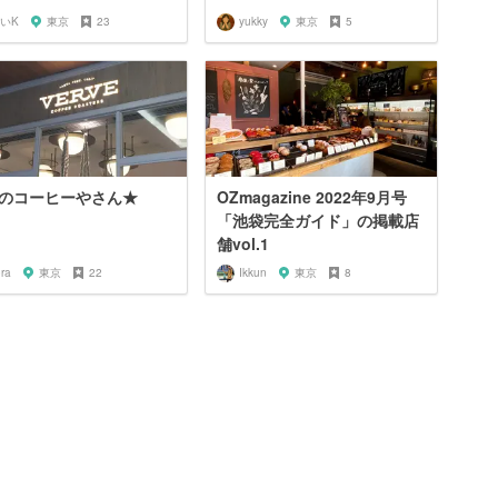
いK
東京
23
yukky
東京
5
のコーヒーやさん★
OZmagazine 2022年9月号
「池袋完全ガイド」の掲載店
舗vol.1
ra
東京
22
Ikkun
東京
8