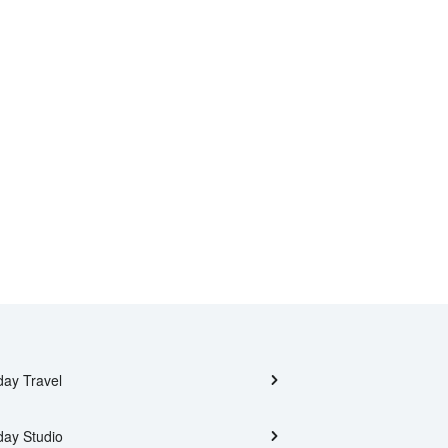
day Travel
day Studio