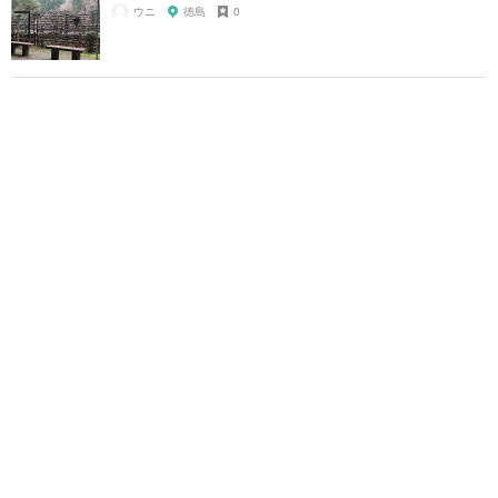
ウニ
徳島
0