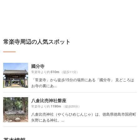
常楽寺周辺の人気スポット
國分寺
610m
常楽寺より約
（徒歩11分）
「常楽寺」から徒歩15分の場所にある「國分寺」 見どころは
お寺の裏にあ...
八倉比売神社磐座
1190m
常楽寺より約
（徒歩20分）
八倉比売神社（やくらひめじんじゃ）は、徳島県徳島市国府町
矢野にある神社。...