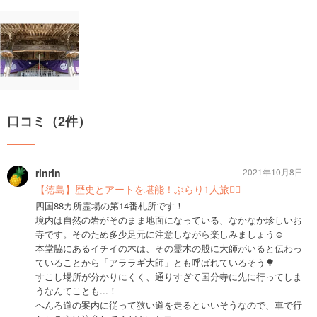
口コミ（2件）
rinrin
2021年10月8日
【徳島】歴史とアートを堪能！ぶらり1人旅🚶‍♀️
四国88カ所霊場の第14番札所です！
境内は自然の岩がそのまま地面になっている、なかなか珍しいお
寺です。そのため多少足元に注意しながら楽しみましょう☺️
本堂脇にあるイチイの木は、その霊木の股に大師がいると伝わっ
ていることから「アララギ大師」とも呼ばれているそう🌳
すこし場所が分かりにくく、通りすぎて国分寺に先に行ってしま
うなんてことも...！
へんろ道の案内に従って狭い道を走るといいそうなので、車で行