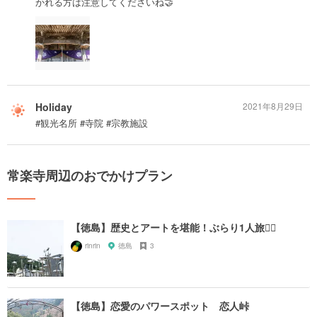
かれる方は注意してくださいね🤝
Holiday
2021年8月29日
#観光名所 #寺院 #宗教施設
常楽寺周辺のおでかけプラン
【徳島】歴史とアートを堪能！ぶらり1人旅🚶‍♀️
rinrin
徳島
3
【徳島】恋愛のパワースポット 恋人峠