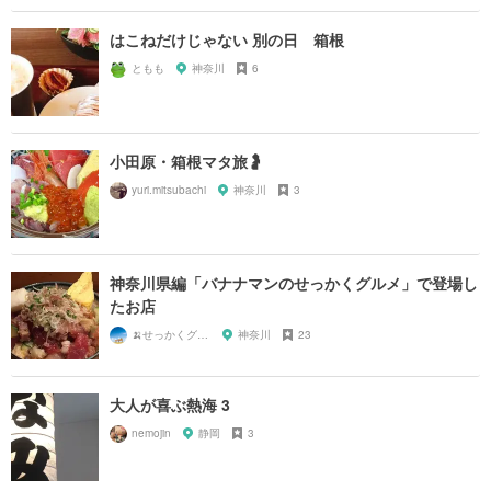
はこねだけじゃない 別の日 箱根
ともも
神奈川
6
小田原・箱根マタ旅🤰
yuri.mitsubachi
神奈川
3
神奈川県編「バナナマンのせっかくグルメ」で登場し
たお店
🍌せっかくグルメまにあ🍌
神奈川
23
大人が喜ぶ熱海 3
nemojin
静岡
3