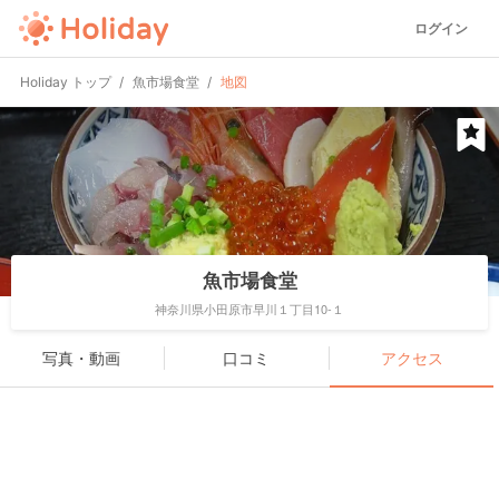
ログイン
Holiday トップ
魚市場食堂
地図
魚市場食堂
神奈川県小田原市早川１丁目10-１
写真・動画
口コミ
アクセス