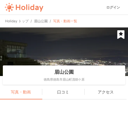
ログイン
Holiday トップ
眉山公園
写真・動画一覧
眉山公園
徳島県徳島市眉山町茂助ケ原
写真・動画
口コミ
アクセス