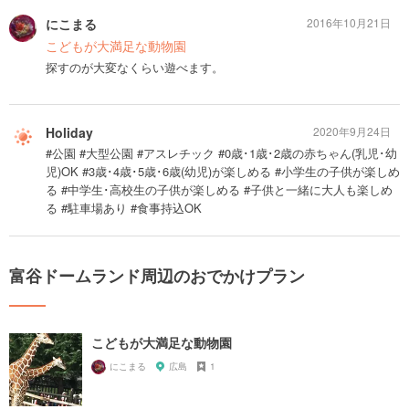
にこまる
2016年10月21日
こどもが大満足な動物園
探すのが大変なくらい遊べます。
Holiday
2020年9月24日
#公園 #大型公園 #アスレチック #0歳･1歳･2歳の赤ちゃん(乳児･幼
児)OK #3歳･4歳･5歳･6歳(幼児)が楽しめる #小学生の子供が楽しめ
る #中学生･高校生の子供が楽しめる #子供と一緒に大人も楽しめ
る #駐車場あり #食事持込OK
富谷ドームランド周辺のおでかけプラン
こどもが大満足な動物園
にこまる
広島
1