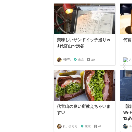
美味しいサンドイッチ巡り☻
代官
♪代官山〜渋谷
MIWA
東京
20
さ
代官山の良い所教えちゃいま
【随
す♡
Wi
📶
れいまろろ
東京
42
☕