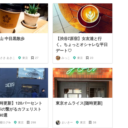
山 中目黒散歩
【渋谷⇄原宿】女友達と行
く。ちょっとオシャレな平日
デート♡
さき あきこ
東京
27
みっこ
東京
23
時更新】120パーセント
東京オムライス[随時更新]
-Fiの繋がるカフェリスト
40選
️棚ログ☕️
東京
298
まいきー
東京
38