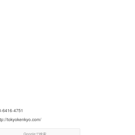
3-6416-4751
ttp://tokyokenkyo.com/
Googleで検索