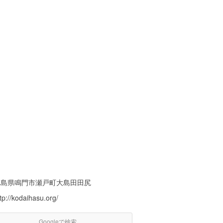
徳島県鳴門市瀬戸町大島田田尻
tp://kodaihasu.org/
Googleで検索