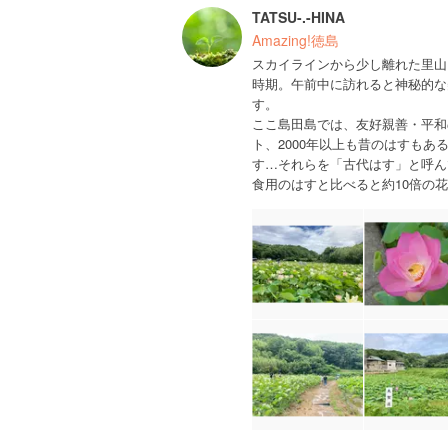
TATSU-.-HINA
Amazing!徳島
スカイラインから少し離れた里山
時期。午前中に訪れると神秘的な
す。
ここ島田島では、友好親善・平和
ト、2000年以上も昔のはすも
す…それらを「古代はす」と呼ん
食用のはすと比べると約10倍の