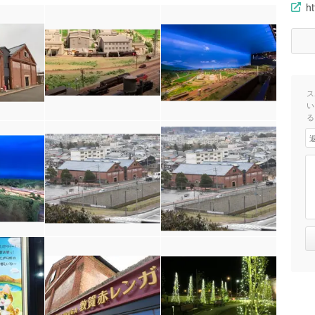
ht
ス
い
る