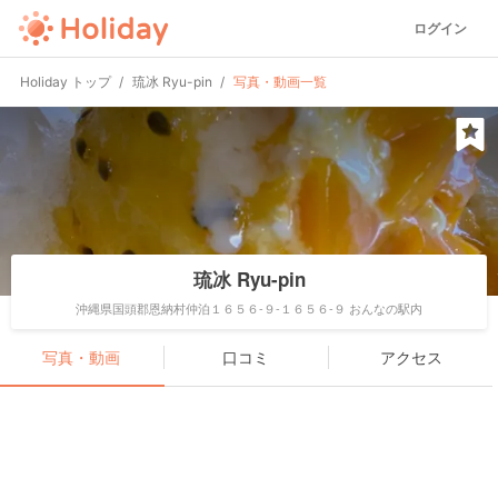
ログイン
Holiday トップ
琉冰 Ryu-pin
写真・動画一覧
琉冰 Ryu-pin
沖縄県国頭郡恩納村仲泊１６５６-９-１６５６-９ おんなの駅内
写真・動画
口コミ
アクセス