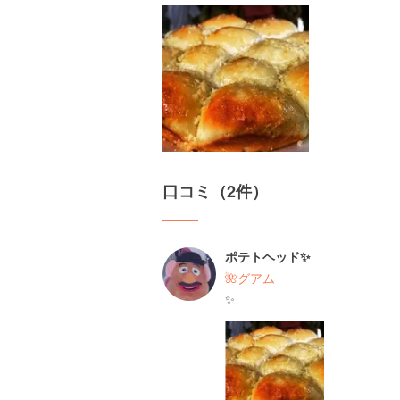
口コミ（2件）
ポテトヘッド✨
🌺グアム
✨