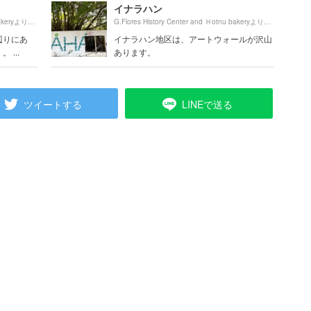
イナラハン
230m
1880m
G.Flores History Center and Ｈotnu bakeryより約
（徒歩4分）
G.Flores History Center and Ｈotnu bakeryより約
（徒
辺りにあ
イナラハン地区は、アートウォールが沢山
...
あります。
ツイートする
LINEで送る