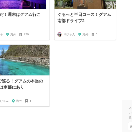
だ！週末はグアム行こ
ぐるっと半日コース！グアム
南部ドライブ2
子
海外
120
りひゃん
海外
0
で巡る！グアムの本当の
は南部にあり
ひゃん
海外
4
ス
い
る