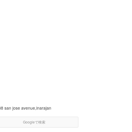
38 san jose avenue,inarajan
Googleで検索