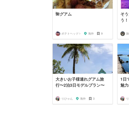
🌺グアム
そう
う！
ポテトヘッド✨
海外
9
旅
大きいお子様連れグアム旅
1日
行〜2泊3日モデルプラン〜
魅力
りひゃん
海外
3
り