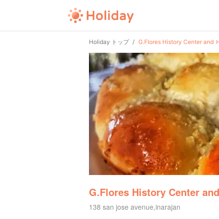
Holiday トップ
G.Flores History Center and
G.Flores History Center an
138 san jose avenue,inarajan