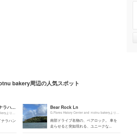
and Ｈotnu bakery周辺の人気スポット
Inarajan Natural Pool（イナラハン天然プール）
Bear Rock Ln
1320m
460m
G.Flores History Center and Ｈotnu bakeryより約
（徒
G.Flores History Center and Ｈotnu bakeryより約
（徒歩8分）
南部ドライブ名物の、ベアロック。 車を
イナラハン
走らせると突如現れる、ユニークな...