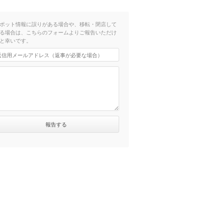
ポット情報に誤りがある場合や、移転・閉店して
る場合は、こちらのフォームよりご報告いただけ
と幸いです。