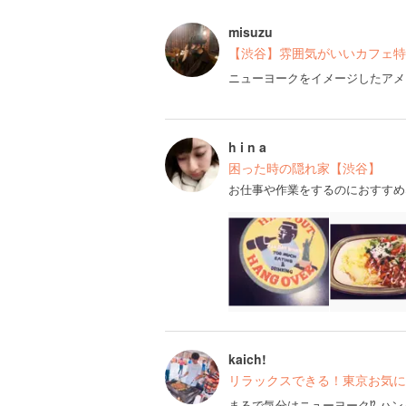
misuzu
【渋谷】雰囲気がいいカフェ特集
ニューヨークをイメージしたアメ
h i n a
困った時の隠れ家【渋谷】
お仕事や作業をするのにおすすめ
kaich!
リラックスできる！東京お気に入
まるで気分はニューヨーク⁉︎ 