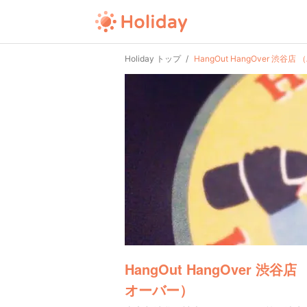
Holiday トップ
HangOut HangOver 
HangOut HangOver 渋
オーバー）