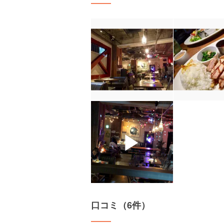
▶
口コミ（6件）