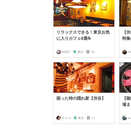
リラックスできる！東京お気
【渋
に入りカフェ8選☕️
特集☕
kaich!
東京
13
m
困った時の隠れ家【渋谷】
【随
場ま
h i n a
東京
17
☕