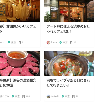
谷】雰囲気がいいカフェ
デート👫に使える渋谷のおし
️
ゃれカフェ5選！
isuzu
東京
21
kana
東京
13
時更新】渋谷の居酒屋穴
渋谷でライブがある日に合わ
とめ28選
せて行きたい♫
️棚ログ☕️
東京
191
teriyaki
東京
20