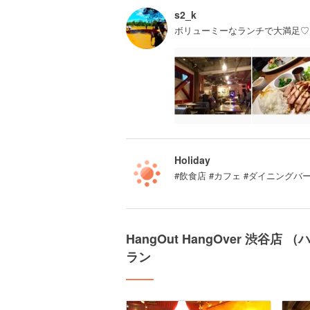
s2_k
ボリューミーなランチで大満足♡
Holiday
#飲食店 #カフェ #ダイニングバ
HangOut HangOver 渋
ラン