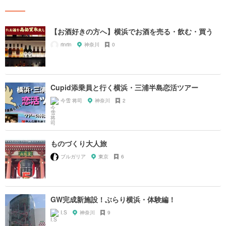
【お酒好きの方へ】横浜でお酒を売る・飲む・買う
rinrin
神奈川
0
Cupid添乗員と行く横浜・三浦半島恋活ツアー
今雪 将司
神奈川
2
ものづくり大人旅
ブルガリア
東京
6
GW完成新施設！ぶらり横浜・体験編！
I.S
神奈川
9