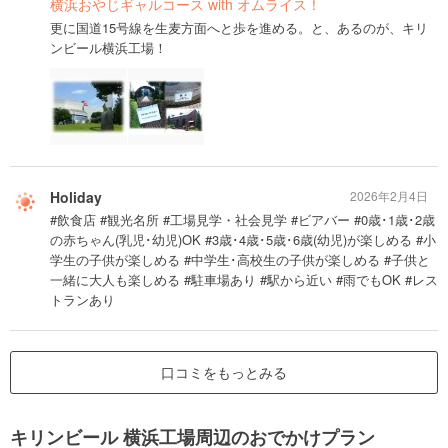
横浜おやじギャルコース with オムライス！
更に国道15号線を生麦方面へと歩を進める。と、あるのが、キリ
ンビール横浜工場！
Holiday
2026年2月4日
#飲食店 #観光名所 #工場見学・社会見学 #ビアバー #0歳･1歳･2歳
の赤ちゃん(乳児･幼児)OK #3歳･4歳･5歳･6歳(幼児)が楽しめる #小
学生の子供が楽しめる #中学生･高校生の子供が楽しめる #子供と
一緒に大人も楽しめる #駐車場あり #駅から近い #雨でもOK #レス
トランあり
口コミをもっとみる
キリンビール 横浜工場周辺のおでかけプラン