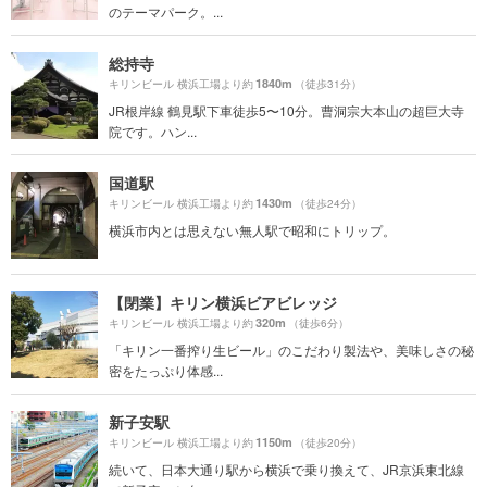
のテーマパーク。...
総持寺
1840m
キリンビール 横浜工場より約
（徒歩31分）
JR根岸線 鶴見駅下車徒歩5〜10分。曹洞宗大本山の超巨大寺
院です。ハン...
国道駅
1430m
キリンビール 横浜工場より約
（徒歩24分）
横浜市内とは思えない無人駅で昭和にトリップ。
【閉業】キリン横浜ビアビレッジ
320m
キリンビール 横浜工場より約
（徒歩6分）
「キリン一番搾り生ビール」のこだわり製法や、美味しさの秘
密をたっぷり体感...
新子安駅
1150m
キリンビール 横浜工場より約
（徒歩20分）
続いて、日本大通り駅から横浜で乗り換えて、JR京浜東北線