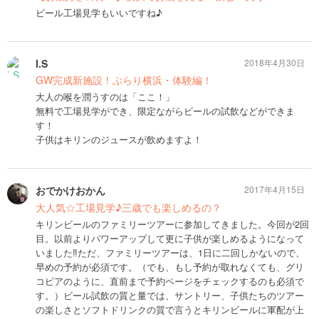
ビール工場見学もいいですね♪
I.S
2018年4月30日
GW完成新施設！ぶらり横浜・体験編！
大人の喉を潤うすのは「ここ！」
無料で工場見学ができ、限定ながらビールの試飲などができま
す！
子供はキリンのジュースが飲めますよ！
おでかけおかん
2017年4月15日
大人気☆工場見学♪三歳でも楽しめるの？
キリンビールのファミリーツアーに参加してきました。今回が2回
目。以前よりパワーアップして更に子供が楽しめるようになって
いました‼︎ただ、ファミリーツアーは、1日に二回しかないので、
早めの予約が必須です。（でも、もし予約が取れなくても、グリ
コピアのように、直前まで予約ページをチェックするのも必須で
す。）ビール試飲の質と量では、サントリー、子供たちのツアー
の楽しさとソフトドリンクの質で言うとキリンビールに軍配が上