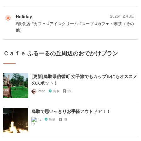
Holiday
2026年2月3日
#飲食店 #カフェ #アイスクリーム #スープ #カフェ・喫茶（その
他）
Ｃａｆｅ ふるーるの丘周辺のおでかけプラン
[更新]鳥取県伯耆町 女子旅でもカップルにもオススメ
のスポット！
Peco
鳥取
23
鳥取で思いっきりお手軽アウトドア！！
hy
鳥取
15