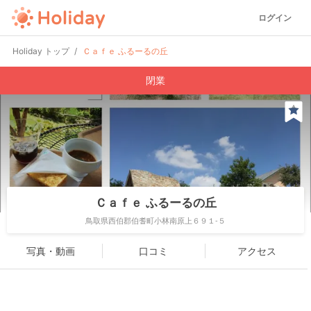
ログイン
Holiday トップ
Ｃａｆｅ ふるーるの丘
閉業
Ｃａｆｅ ふるーるの丘
鳥取県西伯郡伯耆町小林南原上６９１-５
写真・動画
口コミ
アクセス