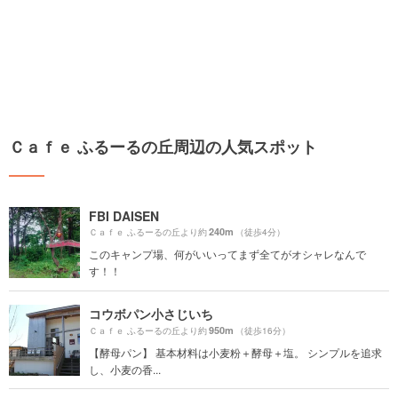
Ｃａｆｅ ふるーるの丘周辺の人気スポット
FBI DAISEN
240m
Ｃａｆｅ ふるーるの丘より約
（徒歩4分）
このキャンプ場、何がいいってまず全てがオシャレなんで
す！！
コウボパン小さじいち
950m
Ｃａｆｅ ふるーるの丘より約
（徒歩16分）
【酵母パン】 基本材料は小麦粉＋酵母＋塩。 シンプルを追求
し、小麦の香...