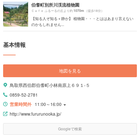
伯耆町別所川渓流植物園
1070m
Ｃａｆｅ ふるーるの丘より約
（徒歩18分）
【知る人ぞ知る＋静か】 植物園・・・とははあまり言えない
のかもしれません...
基本情報
地図を見る
鳥取県西伯郡伯耆町小林南原上６９１-５
0859-52-2781
営業時間外
11:00～16:00
http://www.fururunooka.jp/
Googleで検索