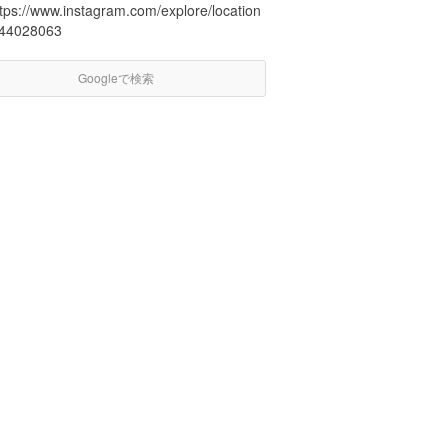
ttps://www.instagram.com/explore/location
/44028063
Googleで検索