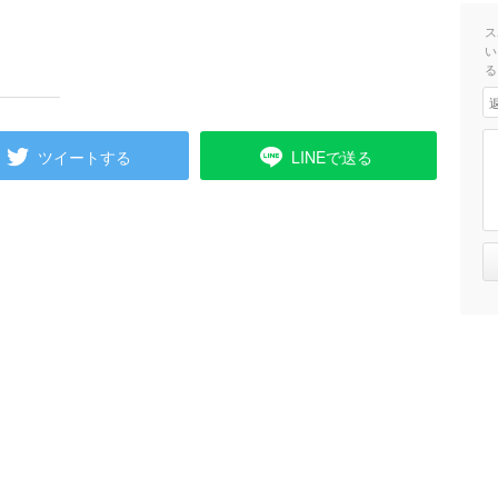
）
ス
い
る
ツイートする
LINEで送る