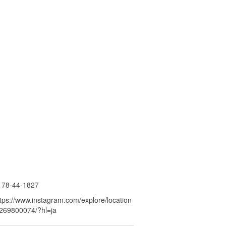
178-44-1827
ttps://www.instagram.com/explore/location
/269800074/?hl=ja