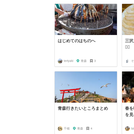
はじめてのはちのへ
三沢
🙆‍♀️
teriyaki
青森
3
青森行きたいところまとめ
春を
を見
千穂
青森
4
t