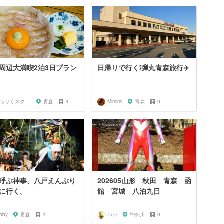
周辺大満喫2泊3日プラン
日帰りで行く❕弾丸青森旅行✈️
そらりくスタッフ
青森
4
Mimimi
青森
0
呼ぶ神事、八戸えんぶり
202605山形 秋田 青森 函
に行く。
館 宮城 八泊九日
abby
青森
1
ぺい
神奈川
0