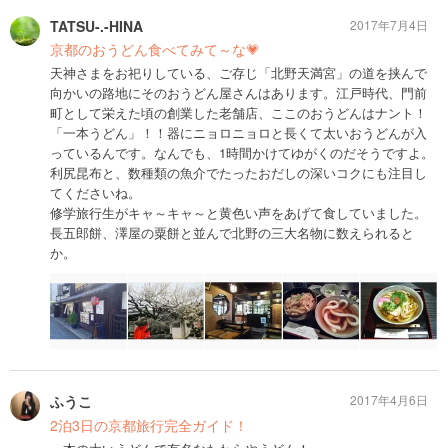
TATSU-.-HINA
2017年7月4日
京都のおうどん食べてみて～な💗
天神さまをお祀りしている、ご存じ「北野天満宮」の道を挟んで
向かいの路地にそのおうどん屋さんはあります。江戸時代、門前
町として栄えた頃の創業した老舗店、ここのおうどんはナント！
「一本うどん」！！器にニョロニョロと長くて太いおうどんが入
っているんです。なんでも、1時間かけてゆがくのだそうですよ。
利尻昆布と、数種類の魚介でたったおだしの深いコクにも注目し
てくださいね。
修学旅行生がキャ～キャ～と黄色い声をあげて食していました。
長五郎餅、澤屋の粟餅と並んで北野の三大名物に数えられると
か。
ふうこ
2017年4月6日
2泊3日の京都旅行完全ガイド！