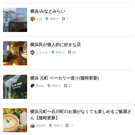
横浜/みなとみらい
わほ
神奈川
7
横浜民が個人的に好きな店
ももちか
神奈川
26
横浜 元町 ベーカリー巡り(随時更新)
flopsy
神奈川
22
横浜元町〜石川町のお酒がなくても楽しめるご飯屋さ
ん【随時更新】
teriyaki
神奈川
11