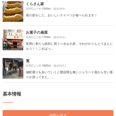
くらさん家
1650m
富岡ICより約
（徒歩28分）
蚕の形をした、おいしいスイーツが食べられます！
お菓子の扇屋
1750m
富岡ICより約
（徒歩30分）
富岡に来たら絶対に買うべきお土産、それがかりんとうまんじ
ゅう！！こればっ...
寛
1800m
富岡ICより約
（徒歩30分）
城町通りを歩いていくと開店間も無いジェラード屋から甘い香
りが漂ってきた。...
基本情報
地図を見る