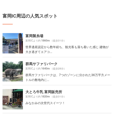
富岡IC周辺の人気スポット
富岡製糸場
1860m
富岡ICより約
（徒歩31分）
世界遺産認定から数年経ち、観光客も落ち着いた感じ 建物が
大き過ぎてエアコ...
群馬サファリパーク
1640m
富岡ICより約
（徒歩28分）
群馬サファリパークは、7つのゾーンに分かれた36万平方メー
トルの敷地内に...
大とろ牛乳 富岡販売所
1820m
富岡ICより約
（徒歩31分）
みなかみの次世代スイーツ！