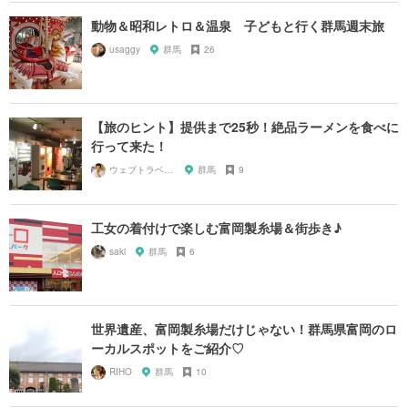
動物＆昭和レトロ＆温泉 子どもと行く群馬週末旅
usaggy
群馬
26
【旅のヒント】提供まで25秒！絶品ラーメンを食べに
行って来た！
ウェブトラベル 溝部
群馬
9
工女の着付けで楽しむ富岡製糸場＆街歩き♪
saki
群馬
6
世界遺産、富岡製糸場だけじゃない！群馬県富岡のロ
ーカルスポットをご紹介♡
RIHO
群馬
10