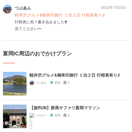
つぶあん
2022年7月23日
軽井沢グルメ&御朱印旅行 １泊２日 行程表有り♪
行程表に色々書き込みました❣️
見てください〜
富岡IC周辺のおでかけプラン
軽井沢グルメ&御朱印旅行 １泊２日 行程表有り♪
つぶあん
群馬
2
【旅RUN】群馬サファリ富岡マラソン
しのびー
群馬
8