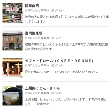
岡重肉店
1950m
富岡ICより約
（徒歩33分）
地元の人に愛される名店！注文したらお母さんが揚げたてを出
してくれます♪
富岡製糸場
1830m
富岡ICより約
（徒歩31分）
建物の中以外はわんこも下さなければOKです 入場前に観光協
会で受付が必要です
カフェ・ドローム（ＣＡＦＥ・ＤＲＯＭＥ）
1810m
富岡ICより約
（徒歩31分）
疲れた体にしっかり甘いものをとり休憩というのなら。
上州路うどん・さくら
1880m
富岡ICより約
（徒歩32分）
上州名物「ひもかわうどん」が食べられます。 群馬の名物と
して、「秘密のケ...