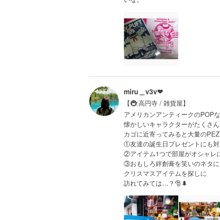
miru＿v3v❤︎
【🚇:高円寺 / 雑貨屋】
アメリカンアンティークのPOP
懐かしいキャラクターがたくさん
カゴに近寄ってみると大量のPE
①友達の誕生日プレゼントにも対
②アイテム1つで部屋がオシャレ
③おもしろ絆創膏を笑いのネタに
クリスマスアイテムを探しに
訪れてみては…？🎅🌲