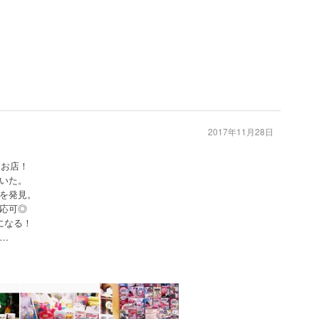
2017年11月28日
なお店！
いた。
Zを発見。
応可◎
になる！
…