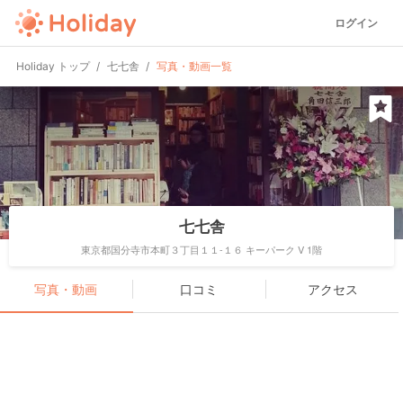
ログイン
Holiday トップ
七七舎
写真・動画一覧
七七舎
東京都国分寺市本町３丁目１１-１６ キーパーク V 1階
写真・動画
口コミ
アクセス