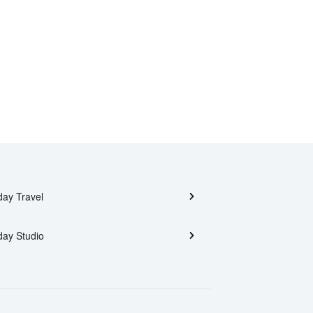
day Travel
day Studio