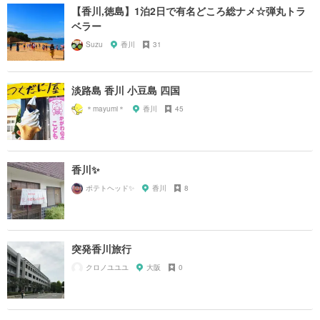
【香川,徳島】1泊2日で有名どころ総ナメ☆弾丸トラ
ベラー
Suzu
香川
31
淡路島 香川 小豆島 四国
＊mayumi＊
香川
45
香川✨
ポテトヘッド✨
香川
8
突発香川旅行
クロノユユユ
大阪
0