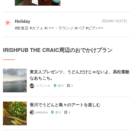
Holiday
2024年1月27日
#飲食店 #カフェ #バー・ラウンジ #パブ #ビアバー
IRISHPUB THE CRAIC周辺のおでかけプラン
東京人プレゼンツ、うどんだけじゃないよ、高松素敵
なあちこち。
イズミール
香川
2
香川でうどんと島々のアートを楽しむ
yakisoba
香川
4