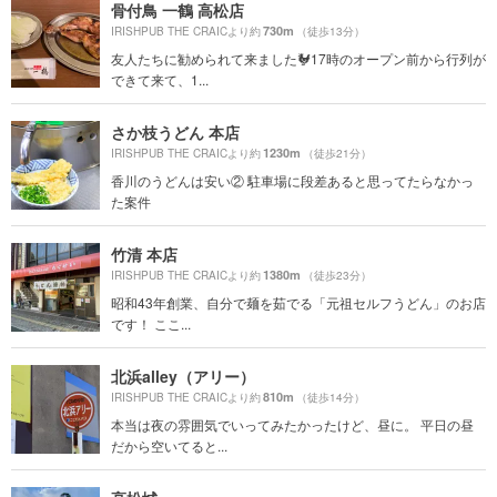
骨付鳥 一鶴 高松店
730m
IRISHPUB THE CRAICより約
（徒歩13分）
友人たちに勧められて来ました🐓17時のオープン前から行列が
できて来て、1...
さか枝うどん 本店
1230m
IRISHPUB THE CRAICより約
（徒歩21分）
香川のうどんは安い② 駐車場に段差あると思ってたらなかっ
た案件
竹清 本店
1380m
IRISHPUB THE CRAICより約
（徒歩23分）
昭和43年創業、自分で麺を茹でる「元祖セルフうどん」のお店
です！ ここ...
北浜alley（アリー）
810m
IRISHPUB THE CRAICより約
（徒歩14分）
本当は夜の雰囲気でいってみたかったけど、昼に。 平日の昼
だから空いてると...