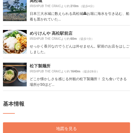
高松城
210m
IRISHPUB THE CRAICより約
（徒歩4分）
日本三大水城に数えられる高松城🏯お堀に海水を引き込む、船
着も置かれていた...
めりけんや 高松駅前店
60m
IRISHPUB THE CRAICより約
（徒歩1分）
せっかく香川なのでうどんは外せません。駅前のお店をはしご
しました。
松下製麺所
1640m
IRISHPUB THE CRAICより約
（徒歩28分）
どこか懐かしさを感じる外観の松下製麺所！ 立ち食いできる
場所が30ほど...
基本情報
地図を見る