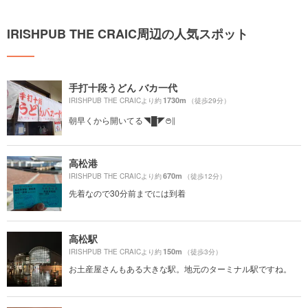
IRISHPUB THE CRAIC周辺の人気スポット
手打十段うどん バカ一代
1730m
IRISHPUB THE CRAICより約
（徒歩29分）
朝早くから開いてる◥█̆̈◤࿉∥
高松港
670m
IRISHPUB THE CRAICより約
（徒歩12分）
先着なので30分前までには到着
高松駅
150m
IRISHPUB THE CRAICより約
（徒歩3分）
お土産屋さんもある大きな駅。地元のターミナル駅ですね。