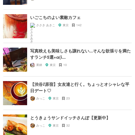
いごこちのよい素敵カフェ
ささき あきこ
東京
142
写真映えも美味しさも譲れない...そんな欲張りを満た
すランチ5選+α(i...
果林
東京
10
【渋谷⇄原宿】女友達と行く。ちょっとオシャレな平
日デート♡
みっこ
東京
23
とうきょうサンドイッチさんぽ【更新中】
みっこ
東京
32