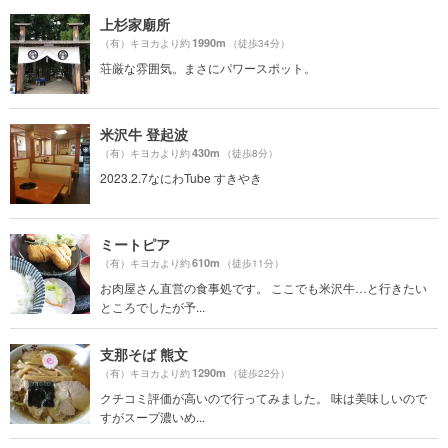
上杉家廟所
1990m
（有）キヨカより約
（徒歩34分）
荘厳な雰囲気。まさにパワースポット。
米沢牛 登起波
430m
（有）キヨカより約
（徒歩8分）
2023.2.7なにわTube すきやき
ミートピア
610m
（有）キヨカより約
（徒歩11分）
お肉屋さん直営の食事処です。 ここでも米沢牛…と行きたい
ところでしたが予...
支那そば 熊文
1290m
（有）キヨカより約
（徒歩22分）
クチコミ評価が高いので行ってみました。 味は美味しいので
すがスープ濃いめ...