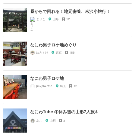
昼からで回れる！地元密着、米沢小旅行！
まりこ
山形
12
なにわ男子ロケ地めぐり
ゆきすけ
東京
186
なにわ男子ロケ地
p47j9w7r5d
埼玉
12
なにわTube 冬休み雪の山形7人旅♨️
あこ
山形
3