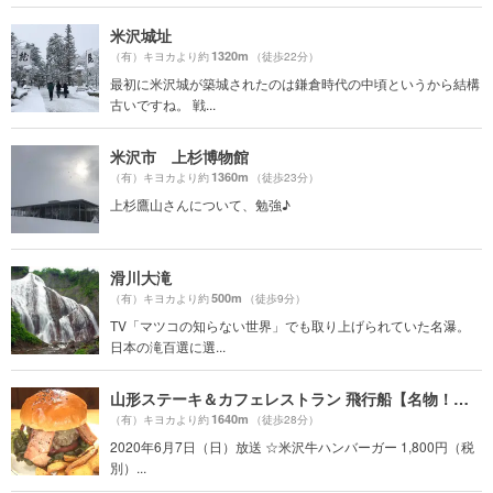
米沢城址
1320m
（有）キヨカより約
（徒歩22分）
最初に米沢城が築城されたのは鎌倉時代の中頃というから結構
古いですね。 戦...
米沢市 上杉博物館
1360m
（有）キヨカより約
（徒歩23分）
上杉鷹山さんについて、勉強♪
滑川大滝
500m
（有）キヨカより約
（徒歩9分）
TV「マツコの知らない世界」でも取り上げられていた名瀑。
日本の滝百選に選...
山形ステーキ＆カフェレストラン 飛行船【名物！米沢牛ハンバーガー】
1640m
（有）キヨカより約
（徒歩28分）
2020年6月7日（日）放送 ☆米沢牛ハンバーガー 1,800円（税
別）...