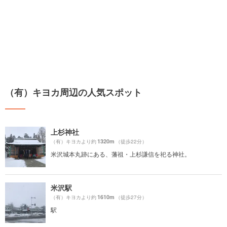
（有）キヨカ周辺の人気スポット
上杉神社
1320m
（有）キヨカより約
（徒歩22分）
米沢城本丸跡にある、藩祖・上杉謙信を祀る神社。
米沢駅
1610m
（有）キヨカより約
（徒歩27分）
駅