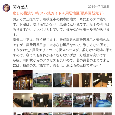
関内 悠人
2019年7月28日
癒しの横浜/川崎 スパ銭ガイド＋周辺地区(最終更新完了)
おふろの王様です。相模原市の鵜森団地の一角にあるスパ銭で
す。お湯は、琥珀湯でかなり、黒湯に近い色です。若干の滑りは
ありますが、サッパリとしていて、僅かながらモール臭がありま
す。
露天エリアは、狭く感じます。天然温泉の露天岩風呂と壺湯のみ
ですが、露天岩風呂は、大きなお風呂なので、致し方ない所でし
ょうかね^_^ 露天エリアのごろ寝スペースが、柔らかい素材の床で
すので、寝てても身体が痛くならない所は、好感度が高いです♩
各線、町田駅からのアクセスも良いので、着の身着のままで来る
には、最高のスパ銭です。流石は、おふろの王様ですね^_^