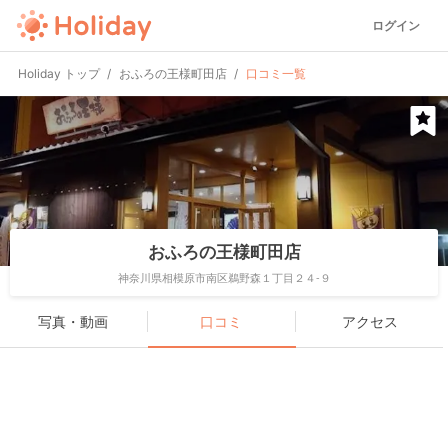
ログイン
Holiday トップ
おふろの王様町田店
口コミ一覧
おふろの王様町田店
神奈川県相模原市南区鵜野森１丁目２４-９
写真・動画
口コミ
アクセス