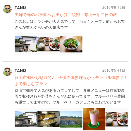
TANI3
2016年6月9日
夫婦で春のバラ園へお出かけ・綾部～篠山一泊二日の旅
このお店は、ランチが大人気でして、当日もオープン前からお客
さんが並ぶぐらいの人気店です
TANI3
2016年5月1日
篠山市郊外も魅力的♪ 子供の体験施設からモンゴル体験？！
まで楽しむプラン
篠山市郊外で人気があるカフェでして、食事メニューは自家製農
園で収穫された野菜をふんだんに使ってます ブルーベリー農園
も運営してますので、ブルーベリーカフェとも言われています