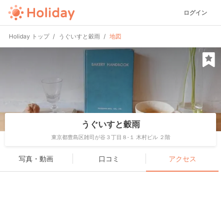
ログイン
Holiday トップ
うぐいすと穀雨
地図
うぐいすと穀雨
東京都豊島区雑司が谷３丁目８-１ 木村ビル ２階
写真・動画
口コミ
アクセス