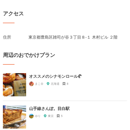
アクセス
住所
東京都豊島区雑司が谷３丁目８-１ 木村ビル ２階
周辺のおでかけプラン
オススメのシナモンロール🥐
まこ🌼
北海道
8
山手線さんぽ。目白駅
ゆり
東京
5