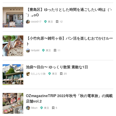
【豊島区】ゆったりとした時間を過ごしたい時は（´-
`）.｡oO
coco017
東京
12
【小竹向原〜雑司ヶ谷】パン活を楽しむおでかけルー
ト
teriyaki
東京
11
池袋〜目白〜 ゆっくり散策 素敵な1日
3人ぶらり旅
東京
25
OZmagazineTRIP 2022年秋号「秋の電車旅」の掲載
店舗vol.2
Ikkun
東京
5