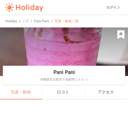
ログイン
Holiday トップ
Pani Pani
写真・動画一覧
Pani Pani
沖縄県宮古島市下地来間１０５-１
写真・動画
口コミ
アクセス