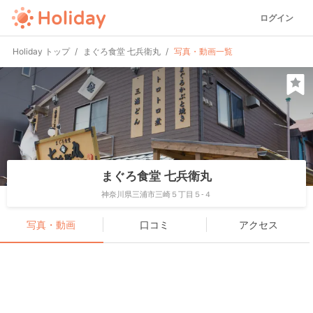
ログイン
Holiday トップ
まぐろ食堂 七兵衛丸
写真・動画一覧
まぐろ食堂 七兵衛丸
神奈川県三浦市三崎５丁目５-４
写真・動画
口コミ
アクセス