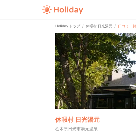
Holiday トップ
休暇村 日光湯元
口コミ一
休暇村 日光湯元
栃木県日光市湯元温泉