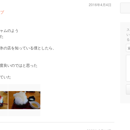
u
2016年4月4日
ブ
ス
ャムのよう
い
た
る
氷の店を知っている僕としたら、
度良いのではと思った
ていた