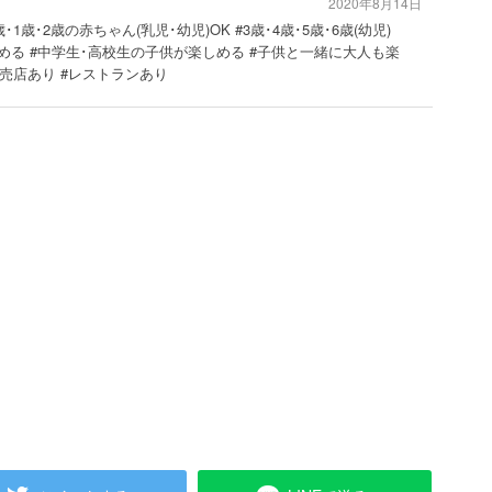
2020年8月14日
歳･1歳･2歳の赤ちゃん(乳児･幼児)OK #3歳･4歳･5歳･6歳(幼児)
める #中学生･高校生の子供が楽しめる #子供と一緒に大人も楽
 #売店あり #レストランあり