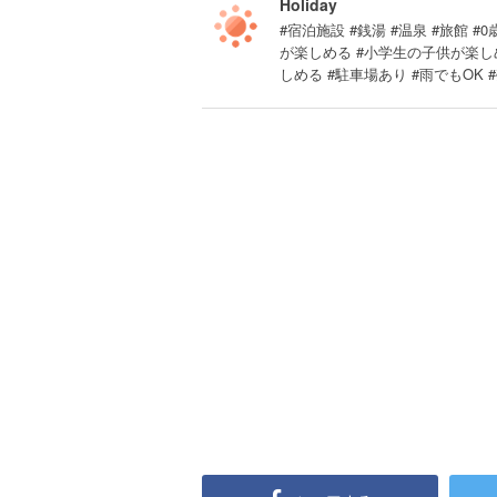
Holiday
#宿泊施設 #銭湯 #温泉 #旅館 #0
が楽しめる #小学生の子供が楽し
しめる #駐車場あり #雨でもOK