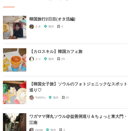
韓国旅行2日目(オタ活編)
さき
海外
0
【カロスキル】韓国カフェ旅
さり
海外
25
【韓国女子旅】ソウルのフォトジェニックなスポット
巡り♡
Yukichu
海外
81
ワガママ弾丸ソウル@益善洞巡り＆ちょっと東大門・
江南
camie
海外
2