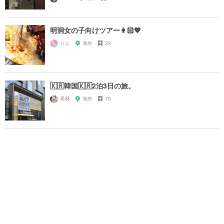
明洞女の子向けツアー👩🏻💖
りん
海外
29
🇰🇷韓国🇰🇷2泊3日の旅。
果林
海外
75