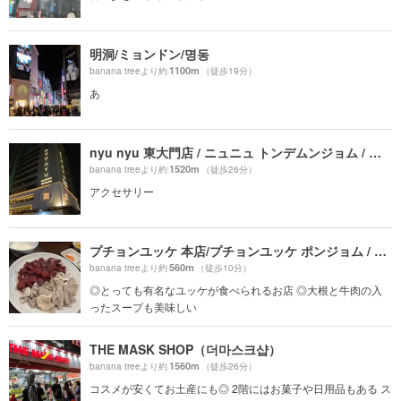
明洞/ミョンドン/명동
1100m
banana treeより約
（徒歩19分）
あ
nyu nyu 東大門店 / ニュニュ トンデムンジョム / 뉴뉴 동대문점
1520m
banana treeより約
（徒歩26分）
アクセサリー
プチョンユッケ 本店/プチョンユッケ ポンジョム / 부촌육회 본점プチョンユッケ 本店
560m
banana treeより約
（徒歩10分）
◎とっても有名なユッケが食べられるお店 ◎大根と牛肉の入
ったスープも美味しい
THE MASK SHOP（더마스크샵）
1560m
banana treeより約
（徒歩26分）
コスメが安くてお土産にも◎ 2階にはお菓子や日用品もある ス