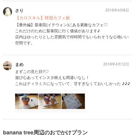
さり
2016年4月8日
【カロスキル】韓国カフェ旅
【番外編】梨泰院(イテウォン)にある素敵なカフェ♡
これだけのために梨泰院に行く価値があります♪
店内はゆったりとした雰囲気で何時間でもいられそうな心地いい
空間です。
まめ
2018年4月12日
まずこの見た目!!♡
遊び心あってインスタ映えも間違いなし！
これはティラミスになっていて、甘すぎなくておいしかった ♪♪♪
banana tree周辺のおでかけプラン