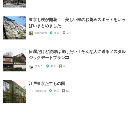
東京も桜が開花！ 美しい桜のお薦めスポットをいっ
ぱいまとめました。
dearyumi
東京
75
日曜だけど混雑は避けたい！そんな人に送るノスタル
ジックデートプラン🎞
ぴちこ
東京
6
江戸東京たてもの園
furuwata
東京
63