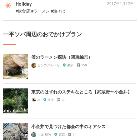
Holiday
2017年1月12日
#飲食店 #ラーメン #油そば
一平ソバ周辺のおでかけプラン
僕のラーメン探訪（関東編①）
ヒゲのアルパカ
東京
150
東京のはずれのステキなところ【武蔵野〜小金井】
ai
東京
39
小金井で見つけた都会の中のオアシス
小田 和尚
東京
14