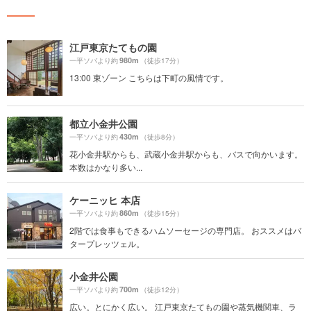
江戸東京たてもの園
980m
一平ソバより約
（徒歩17分）
13:00 東ゾーン こちらは下町の風情です。
都立小金井公園
430m
一平ソバより約
（徒歩8分）
花小金井駅からも、武蔵小金井駅からも、バスで向かいます。
本数はかなり多い...
ケーニッヒ 本店
860m
一平ソバより約
（徒歩15分）
2階では食事もできるハムソーセージの専門店。 おススメはバ
タープレッツェル。
小金井公園
700m
一平ソバより約
（徒歩12分）
広い。とにかく広い。 江戸東京たてもの園や蒸気機関車、ラ