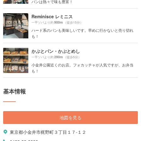
パンは熱々で味も豊富！
Reminisce レミニス
900m
一平ソバより約
（徒歩15分）
ハード系のパンも美味しいです。早めに行かないと売り切れ
も！
かぶとパン・かぶとめし
290m
一平ソバより約
（徒歩5分）
小金井公園近くのお店。フォカッチャが人気ですが、お弁当
も！
基本情報
地図を見る
東京都小金井市梶野町３丁目１７-１２