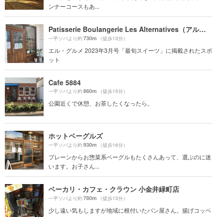
ンナーコースもあ...
Patisserie Boulangerie Les Alternatives（アルタナティブ）
730m
一平ソバより約
（徒歩13分）
エル・グルメ 2023年3月号「最旬スイーツ」に掲載されたスポ
ット
Cafe 5884
860m
一平ソバより約
（徒歩15分）
公園近くで休憩、お茶したくなったら。
ホットベーグルズ
930m
一平ソバより約
（徒歩16分）
プレーンからお惣菜系ベーグルもたくさんあって、選ぶのに迷
います。お子さん...
ベーカリ・カフェ・クラウン 小金井緑町店
780m
一平ソバより約
（徒歩13分）
少し遠い気もしますが地域に根付いたパン屋さん。揚げコッペ