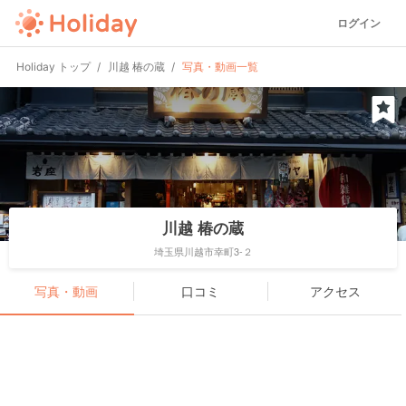
ログイン
Holiday トップ
川越 椿の蔵
写真・動画一覧
川越 椿の蔵
埼玉県川越市幸町3-２
写真・動画
口コミ
アクセス