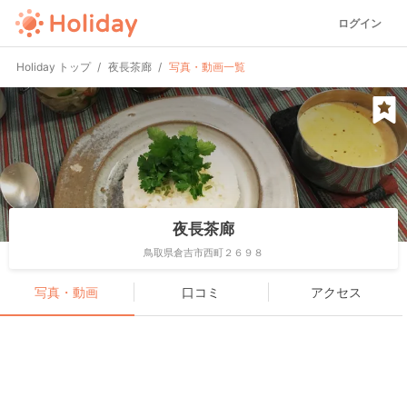
ログイン
Holiday トップ
夜長茶廊
写真・動画一覧
夜長茶廊
鳥取県倉吉市西町２６９８
写真・動画
口コミ
アクセス